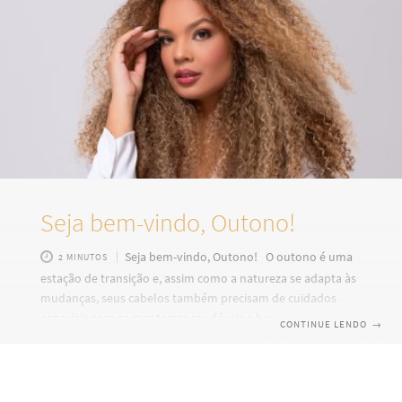
Seja bem-vindo, Outono!
Seja bem-vindo, Outono! O outono é uma
2 MINUTOS
estação de transição e, assim como a natureza se adapta às
mudanças, seus cabelos também precisam de cuidados
especiais para se manterem saudáveis e bonitos. O clima
CONTINUE LENDO
→
mais seco, o vento e as temperaturas variáveis exigem
atenção redobrada. Porém, com os produtos certos, você
pode garantir fios hidratados, protegidos e cheios de brilho.
Como o outono afeta seus cabelos? Ar mais seco: com a