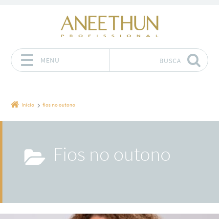
MENU
BUSCA
Pular para o conteúdo
Início
fios no outono
fios no outono