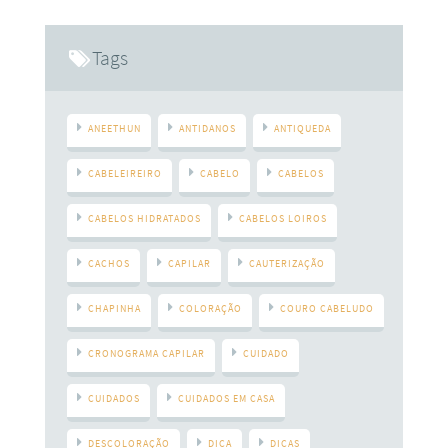
umidade mais baixa, os fios tendem a ressecar, ficando mais
Tags
ANEETHUN
ANTIDANOS
ANTIQUEDA
CABELEIREIRO
CABELO
CABELOS
CABELOS HIDRATADOS
CABELOS LOIROS
CACHOS
CAPILAR
CAUTERIZAÇÃO
CHAPINHA
COLORAÇÃO
COURO CABELUDO
CRONOGRAMA CAPILAR
CUIDADO
CUIDADOS
CUIDADOS EM CASA
DESCOLORAÇÃO
DICA
DICAS