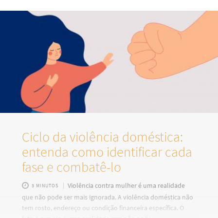
campanha “O poder feminino em tudo o que há”. O foco da
campanha é sobre a importância de fazer parte de uma
sociedade igualitária, fortalecendo a
Ciclo da violência doméstica:
entenda como identificar cada
fase e combatê-lo
Violência contra mulher é uma realidade
3 MINUTOS
que não pode ser mais ignorada. A violência doméstica não
tem rosto, endereço ou condição financeira específica. O