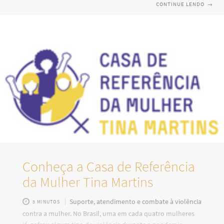
fato é que ela é uma realidade que não pode mais ser
CONTINUE LENDO
→
ignorada. Um censo realizado em 2021, pelo IPEC
Inteligência em Pesquisa e Consultoria, revelou que a cada
25 minutos, uma mulher é agredida em contexto
matrimonial. Apesar das diferenças e motivações, um ciclo
pode ser observado quando o assunto é esse tipo específico
de agressão.
Conheça a Casa de Referência
da Mulher Tina Martins
Suporte, atendimento e combate à violência
3 MINUTOS
contra a mulher. No Brasil, uma em cada quatro mulheres