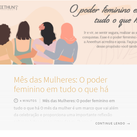
você se dedica em devolver a hidratação, o brilho
Mês das Mulheres: O poder
feminino em tudo o que há
Mês das Mulheres: O poder feminino em
4 MINUTOS
tudo o que há O mês da mulher é um marco que vai além
da celebração e proporciona uma importante reflexão
sobre as lutas e conquistas das mulheres durante a história.
CONTINUE LENDO
→
Neste ano, nós da Aneethun iremos reforçar as informações
e a conscientização sobre os direitos femininos, através da