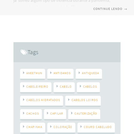
já sofreu algum tipo de violência durante a pandemia,
representando um aumento de 6% em comparação aos
CONTINUE LENDO
→
últimos anos. Esses dados foram coletados pelo Instituto
Datafolha, em uma pesquisa encomendada pelo Fórum
Brasileiro de Segurança Pública (FBSP). Esse estudo revela
que, independentemente do momento em que o país
esteja, a violência contra a mulher e as situações de
vulnerabilidade são parte da realidade nacional. A partir
Tags
ANEETHUN
ANTIDANOS
ANTIQUEDA
CABELEIREIRO
CABELO
CABELOS
CABELOS HIDRATADOS
CABELOS LOIROS
CACHOS
CAPILAR
CAUTERIZAÇÃO
CHAPINHA
COLORAÇÃO
COURO CABELUDO