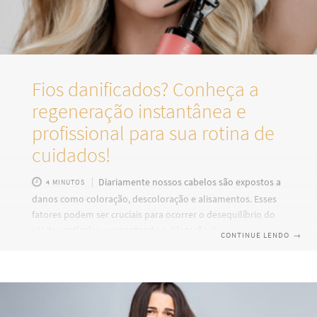
Fios danificados? Conheça a
regeneração instantânea e
profissional para sua rotina de
cuidados!
Diariamente nossos cabelos são expostos a
4 MINUTOS
danos como coloração, descoloração e alisamentos. Esses
fatores podem ser cruciais para ocorrer o desequilíbrio do
pH das cutículas, aumentando a dilatação do fio. Nesses
CONTINUE LENDO
→
casos, é necessário utilizar tratamentos capilares de alta
performance para recuperar a saúde e a beleza dos seus
cabelos após processos de coloração ou descoloração. A
boa notícia é o lançamento do Acidificante Antidanos
Restore System, um produto inovador que oferece diversos