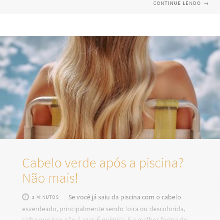
CONTINUE LENDO
→
Hidratação e Recuperação O SHR é um tratamento de alta
performance desenvolvido para hidratar profundamente e
recuperar cabelos porosos, danificados e sem vida. Com
fórmula altamente concentrada, rica em proteínas veganas
e D’Pantenol, ele forma uma rede de proteção e nutrição ao
redor dos fios, promovendo
Cabelo verde após a piscina?
Não mais!
Se você já saiu da piscina com o cabelo
3 MINUTOS
esverdeado, principalmente sendo loira ou descolorida,
saiba que isso não é azar. É química. E a melhor forma de