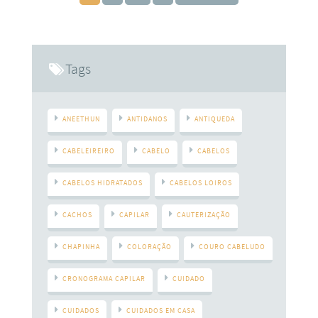
saúde capilar em dia. Uma dica fundamental é
Tags
ANEETHUN
ANTIDANOS
ANTIQUEDA
CABELEIREIRO
CABELO
CABELOS
CABELOS HIDRATADOS
CABELOS LOIROS
CACHOS
CAPILAR
CAUTERIZAÇÃO
CHAPINHA
COLORAÇÃO
COURO CABELUDO
CRONOGRAMA CAPILAR
CUIDADO
CUIDADOS
CUIDADOS EM CASA