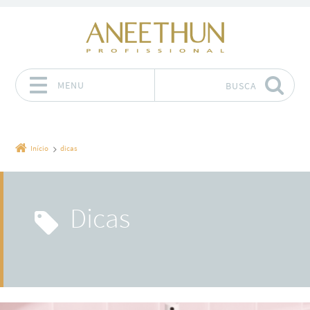
MENU
BUSCA
Pular para o conteúdo
Início
dicas
dicas