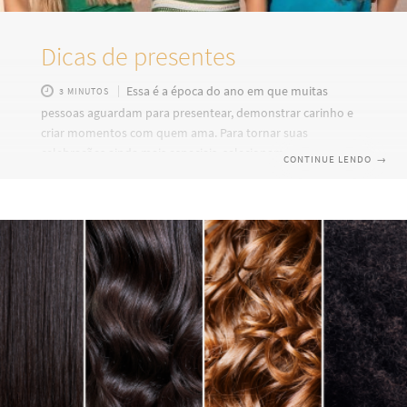
Dicas de presentes
Essa é a época do ano em que muitas
3 MINUTOS
pessoas aguardam para presentear, demonstrar carinho e
criar momentos com quem ama. Para tornar suas
celebrações ainda mais especiais, selecionamos alguns
CONTINUE LENDO
→
produtos para presentear – seja para surpreender alguém
ou para agradar a si mesmo. Quando pensamos em um
presente especial, queremos algo que não só encante, mas
que também seja útil. Confira nossa lista de presentes: Kit
Cremes Silicone A Linha de Cremes Silicone é a escolha
perfeita para surpreender quem você