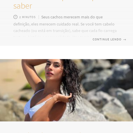
saber
Seus cachos merecem mais do que
2 MINUTOS
definição, eles merecem cuidado real. Se você tem cabelo
cacheado (ou está em transição), sabe que cada fio carrega
textura, história e personalidade. Mas também carrega
CONTINUE LENDO
→
necessidade: de hidratação, definição, leveza e proteção. A
seguir, te contamos tudo que você precisa saber para
manter os seus cachos saudáveis, bonitos e com
movimento. 1. Entenda o que seu cabelo realmente precisa
Cabelos cacheados têm uma curvatura que dificulta que a
oleosidade natural do couro cabeludo percorra todo