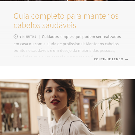
Guia completo para manter os
cabelos saudáveis
Cuidados simples que podem ser realizados
6 MINUTOS
em casa ou com a ajuda de profissionais Manter os cabelos
bonitos e saudáveis é um desejo da maioria das pessoas,
mas é algo que exige atenção e uma rotina de cuidados
CONTINUE LENDO
→
adequada. E, ao contrário do que muitos pensam, não é
preciso realizar um grande investimento para isso.
Pequenas atitudes diárias contribuem para que esse
tratamento seja eficaz, reparando os fios dos danos naturais
sofridos. Então, se você está buscando dicas práticas para
cuidar dos