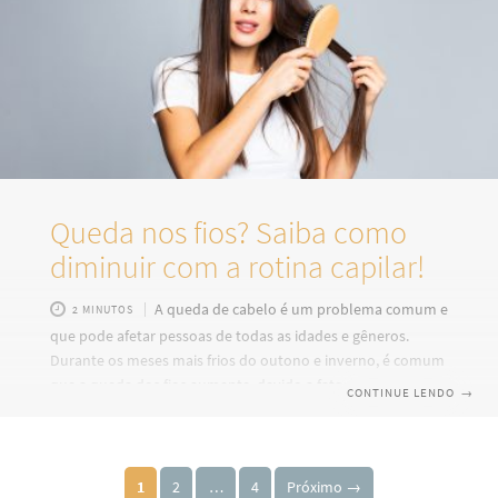
benefícios para recuperar os danos ao equilibrar o pH
Queda nos fios? Saiba como
diminuir com a rotina capilar!
A queda de cabelo é um problema comum e
2 MINUTOS
que pode afetar pessoas de todas as idades e gêneros.
Durante os meses mais frios do outono e inverno, é comum
que a queda dos fios aumente, devido a fatores como o
CONTINUE LENDO
→
ressecamento causado pelo clima seco, a frequência maior
de banhos quentes e a diminuição da circulação sanguínea
no couro cabeludo. No entanto, existem algumas dicas
Paginação de posts
práticas que podem ajudar na diminuição, mantendo a
1
2
…
4
Próximo →