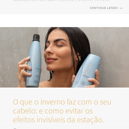
lidar com isso não é tentar “apagar” o verde depois, mas
CONTINUE LENDO
→
impedir que ele se forme. Por que o cabelo fica verde na
piscina O reflexo verde acontece quando metais presentes
na água, como o cobre, se depositam no fio. Isso ocorre
com mais facilidade quando o cabelo está: Poroso
Ressecado Com o pH
O que o inverno faz com o seu
cabelo: e como evitar os
efeitos invisíveis da estação.