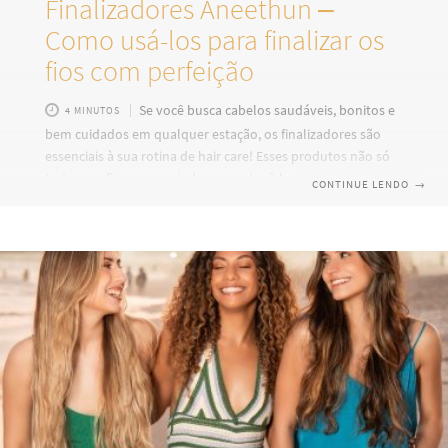
Finalizadores Aneethun –
Como usá-los para finalizar os
fios com perfeição
Se você busca cabelos saudáveis, bonitos e
4 MINUTOS
bem cuidados em qualquer estação, os finalizadores são
essenciais à sua rotina de hair care! Esses produtos não só
tratam os fios, como ajudam a protegê-los contra os danos
CONTINUE LENDO
→
externos e oferecem benefícios como brilho, maciez,
controle do frizz, desembarace e muito mais. Neste post,
vamos apresentar alguns dos melhores finalizadores da
Aneethun – S.O.S Blend, Óleo Absolute, Óleo reparador
Repair, Bálsamo Detox e Spray Multibenefícios – e mostrar
como podemos inseri-los no dia a