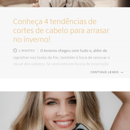
Conheça 4 tendências de
cortes de cabelo para arrasar
no inverno!
O inverno chegou com tudo e, além de
2 MINUTOS
caprichar nos looks de frio, também é hora de renovar o
visual dos cabelos. Se você está em busca de inspiração
para arrasar nessa temporada, a Aneethun tem as dicas
CONTINUE LENDO
→
certas para você. Para te ajudar a decidir sua próxima
transformação no visual, confira os cortes de cabelo que
estão super em alta e prometem fazer sucesso neste
inverno de 2023. Preparadas? Então vamos lá! Bob
Repaginado: O clássico corte bob está de volta