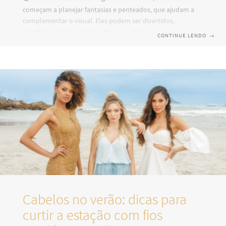
começam a planejar fantasias e penteados, que ajudam a
complementar o visual. Eles podem ser divertidos,
versáteis, ajudar contra o calor ou evitar que aquela mecha
CONTINUE LENDO
→
insistente caia sobre os olhos, e trazer um aspecto diferente
para quem não é adepto de mudanças mais definitivas. Para
quem não tem muita prática ainda, um bom ponto de
partida são os tutoriais da internet, que ensinam opções
das mais diversas para todos os comprimentos e texturas
de
Cabelos no verão: dicas para
curtir a estação com fios