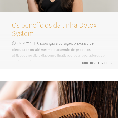
Os benefícios da linha Detox
System
A exposição à poluição, o excesso de
2 MINUTOS
oleosidade ou até mesmo o acúmulo de produtos
utilizados no dia a dia, como finalizadores e reparadores de
pontas, podem deixar os fios opacos, sem vida, pesados e
CONTINUE LENDO
→
estáticos. Para reverter esses danos e devolver a saúde e a
beleza dos cabelos, é indicado que se faça um Detox Capilar.
Mas você sabe o que esse serviço proporciona? O Detox
Capilar é um serviço que promove a desintoxicação do
couro cabeludo e dos fios, um