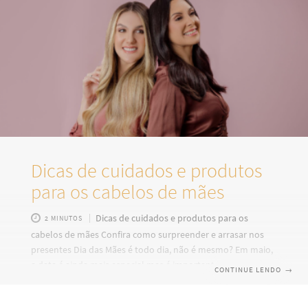
Dicas de cuidados e produtos
para os cabelos de mães
Dicas de cuidados e produtos para os
2 MINUTOS
cabelos de mães Confira como surpreender e arrasar nos
presentes Dia das Mães é todo dia, não é mesmo? Em maio,
a data é ainda mais especial mas é importante presenteá-la
CONTINUE LENDO
→
o ano inteiro. São tantas opções de presentes, mas os
cuidados com os cabelos não podem ficar de fora da lista. E