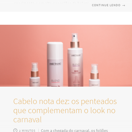
crescimento e em alta nos salões de beleza. A chamada
CONTINUE LENDO
→
“coloração pessoal” é também conhecida como
colorimetria e é a melhor escolha para quem está em busca
de conhecer a sua personalidade. As mudanças são
significativas e fogem da padronização de uma beleza
imposta pela sociedade. A coloração pessoal dá o tom certo
no processo de construção
Cabelo nota dez: os penteados
que complementam o look no
carnaval
Com a chegada do carnaval, os foliões
2 MINUTOS