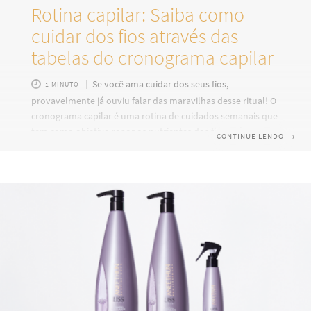
Rotina capilar: Saiba como
cuidar dos fios através das
tabelas do cronograma capilar
Se você ama cuidar dos seus fios,
1 MINUTO
provavelmente já ouviu falar das maravilhas desse ritual! O
cronograma capilar é uma rotina de cuidados semanais que
tem como objetivo repor os nutrientes dos fios, além de
CONTINUE LENDO
→
mantê-los bonitos e saudáveis. Para recuperar os danos
ocasionados diariamente nas nossas madeixas, a tabela de
cronograma mensal intercala três principais tratamentos:
hidratação, nutrição e reconstrução. Como já vimos
anteriormente, cada etapa desse calendário de cuidados é
essencial! A hidratação repõe a umidade natural dos nossos
cabelos,