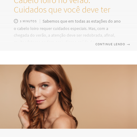
Cuidados que você deve ter
Sabemos que em todas as estações do ano
3 MINUTOS
o cabelo loiro requer cuidados especiais. Mas, com a
chegada do verão, a atenção deve ser redobrada, afinal,
muitos fatores podem prejudicar a saúde dos fios. O mar, o
CONTINUE LENDO
→
vento, o suor, a piscina, o sal, a areia, o cloro e a maior
incidência de raios solares podem ressecar as madeixas
loiras, além de deixá-las com frizz, pontas duplas, opacas e
até mesmo esverdeadas. Investir em produtos de qualidade
faz toda diferença nos cuidados