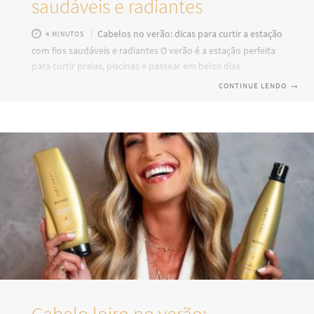
saudáveis e radiantes
Cabelos no verão: dicas para curtir a estação
4 MINUTOS
com fios saudáveis e radiantes O verão é a estação perfeita
para curtir praias, piscinas e passear em belos dias
ensolarados. Há quem goste do calor e quem não é tão fã
CONTINUE LENDO
→
assim, mas a verdade é que essa época do ano pode trazer
alguns possíveis danos aos seus cabelos. Água salgada,
cloro, vento, calor, suor e a intensificação dos raios solares
são fatores que podem prejudicar a vitalidade dos fios.
Porém, todos esses
Cabelo loiro no verão: