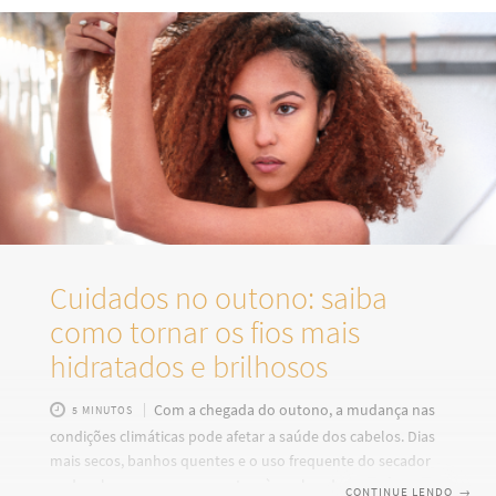
o melhor, sempre há excelentes opções para todos os tipos
de cabelos. Confira: Hábitos saudáveis são tudo que o
cabelo ondulado, cacheado
Cuidados no outono: saiba
como tornar os fios mais
hidratados e brilhosos
Com a chegada do outono, a mudança nas
5 MINUTOS
condições climáticas pode afetar a saúde dos cabelos. Dias
mais secos, banhos quentes e o uso frequente do secador
podem levar ao ressecamento e à quebra dos fios. É
CONTINUE LENDO
→