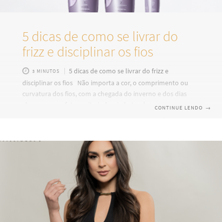
5 dicas de como se livrar do
frizz e disciplinar os fios
5 dicas de como se livrar do frizz e
3 MINUTOS
disciplinar os fios Não importa a cor, o comprimento ou
curvatura dos fios, com a chegada do inverno e dos dias
chuvosos, um fato muito indesejado tende a se tornar
CONTINUE LENDO
→
comum entre as mulheres: o temido frizz. Você sabe o que
é? O fio de cabelo é revestido por uma camada chamada
cutícula, que funciona como uma barreira protetora contra
agentes externos como poluição, sol, calor e agentes
químicos. Quando seladas, as cutículas