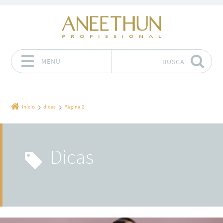
MENU
BUSCA
Pular para o conteúdo
Início
dicas
Página 2
dicas