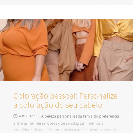
importante ajustar a rotina de cuidados capilares para
garantir que os cabelos permaneçam hidratados e com um
aspecto saudável durante essa estação, que pode requerer
uma atenção especial. Para ter um cabelo saudável, os
ativos naturais podem ser um forte aliado para aproveitar
essa época
Coloração pessoal: Personalize
a coloração do seu cabelo
A beleza personalizada tem sido preferência
4 MINUTOS
entre as mulheres. Cores que se adaptam melhor à
tonalidade de pele são uma técnica que está em constante