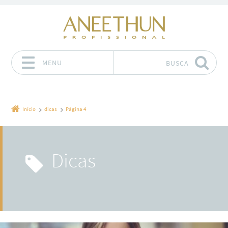
MENU
BUSCA
Pular para o conteúdo
Início
dicas
Página 4
dicas