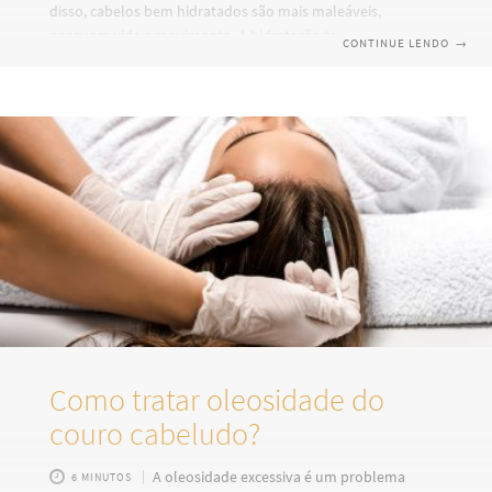
disso, cabelos bem hidratados são mais maleáveis,
possuem vida e movimento. A hidratação também é
CONTINUE LENDO
→
importantíssima para combater problemas como
opacidade e ressecamento dos fios, sendo que a diferença
nos cabelos é notada logo após o tratamento. Vale destacar
que a hidratação capilar é um processo bastante simples,
que pode ser feito em casa ou no salão, com máscaras
profissionais ou caseiras. Portanto, não tem desculpas
Como tratar oleosidade do
couro cabeludo?
A oleosidade excessiva é um problema
6 MINUTOS