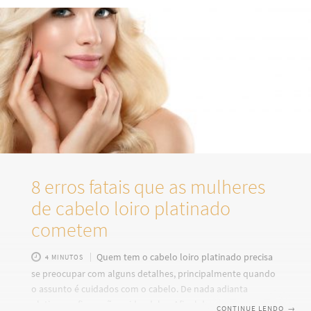
dias mais frios também podem ser grandes inimigos de
belas madeixas. Temperaturas baixas são bastante nocivas
e grandes campeãs na desidratação da pele como um todo
8 erros fatais que as mulheres
de cabelo loiro platinado
cometem
Quem tem o cabelo loiro platinado precisa
4 MINUTOS
se preocupar com alguns detalhes, principalmente quando
o assunto é cuidados com o cabelo. De nada adianta
platinar os fios e não cuidar deles. Afinal de contas, quando
CONTINUE LENDO
→