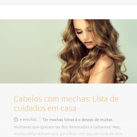
usamos qualquer tipo de produto químico nas madeixas, é
necessário dar a elas uma atenção maior. Infelizmente,
muitas mulheres ainda cometem erros fatais com os
cabelos platinados. Veja agora quais são eles para que você
nunca faça isso ou, se já faz, deixe esses hábitos de lado.
Cabelos com mechas: Lista de
cuidados em casa
Ter mechas loiras é o desejo de muitas
6 MINUTOS
mulheres que querem ter fios iluminados e radiantes! Mas,
muitas delas acham que, para ficar com aquele look de atriz