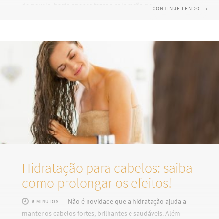
de novela, basta apenas fazer a coloração no salão e
CONTINUE LENDO
→
pronto… É aí que você se engana! Para manter as mechas
com cores sempre vivas e os cabelos bonitos, é preciso
tanto ter um acompanhamento de profissionais
especializados, quanto seguir uma lista de cuidados em
casa. Quer descobrir como alguns cuidados caseiros podem
fazer
Hidratação para cabelos: saiba
como prolongar os efeitos!
Não é novidade que a hidratação ajuda a
6 MINUTOS
manter os cabelos fortes, brilhantes e saudáveis. Além