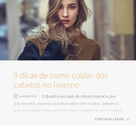
9 dicas de como cuidar dos
cabelos no inverno
O Brasil é um país de clima tropical e, por
6 MINUTOS
isso mesmo, estamos acostumados com o calor. Sabemos
que as estações mais quentes criam problemas para nossos
fios e deixam os cabelos ressecados, quebradiços e sujos,
CONTINUE LENDO
→
mas o inverno também não é um grande amigo da nossa
beleza. Na verdade, embora muita gente não perceba, os