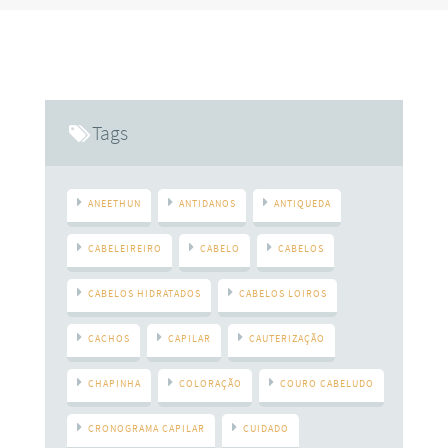
colorimetria capilar. Para não errar na hora de analisar as
mechas e as possíveis cores, é preciso expandir o
conhecimento sobre o assunto, pois um erro poderá causar
sérios danos ao cabelo da cliente e à reputação do
profissional. Além disso, para se tornar uma pessoa bem
capacitada a aplicar tinturas
Tags
ANEETHUN
ANTIDANOS
ANTIQUEDA
CABELEIREIRO
CABELO
CABELOS
CABELOS HIDRATADOS
CABELOS LOIROS
CACHOS
CAPILAR
CAUTERIZAÇÃO
CHAPINHA
COLORAÇÃO
COURO CABELUDO
CRONOGRAMA CAPILAR
CUIDADO