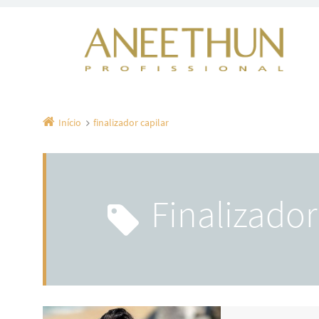
Início
finalizador capilar
finalizador