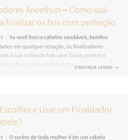
zadores Aneethun – Como usá-
a finalizar os fios com perfeição
Se você busca cabelos saudáveis, bonitos
OS
ados em qualquer estação, os finalizadores
iais à sua rotina de hair care! Esses produtos
tam os fios, como ajudam a protegê-los contra
CONTINUE LENDO
→
xternos e oferecem benefícios como brilho,
ntrole do frizz, desembarace e muito mais.
t, vamos apresentar alguns dos melhores
res da Aneethun – S.O.S Blend, Óleo Absolute,
scolher e Usar um Finalizador
ador Repair, Bálsamo Detox e Spray
ícios – e mostrar como podemos inseri-los no
abelo?
O sonho de toda mulher é ter um cabelo
OS