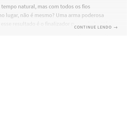
tempo natural, mas com todos os fios
 no lugar, não é mesmo? Uma arma poderosa
 esse resultado é o finalizador para cabelo. Há
CONTINUE LENDO
→
arcas e versões, desse produtos, então,
 qual é a melhor? Para te ajudar a escolher o
r para cabelo ideal, criamos este post com
nformações necessárias para você não errar e
do o potencial do produto. Confira! Afinal,