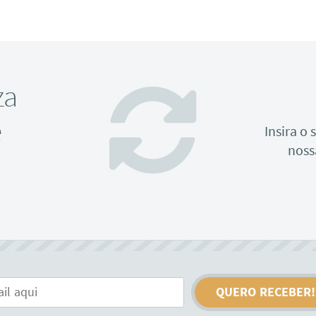
za
e
Insira o
noss