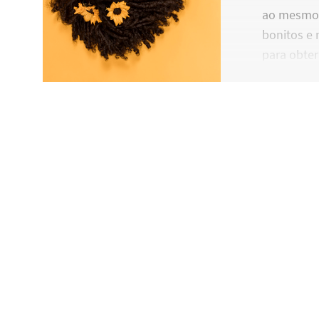
ao mesmo 
bonitos e
para obter
inúmeras m
como saber
finalizado
todas as i
utilizar to