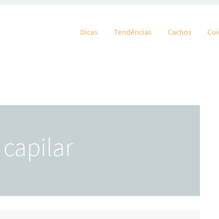
Pular para o conteúdo
Dicas
Tendências
Cachos
Cu
 capilar