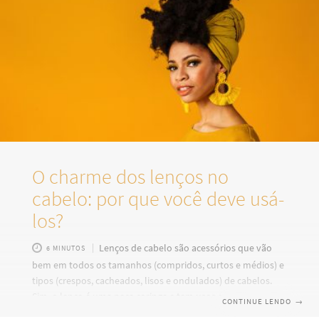
O charme dos lenços no
cabelo: por que você deve usá-
los?
Lenços de cabelo são acessórios que vão
6 MINUTOS
bem em todos os tamanhos (compridos, curtos e médios) e
tipos (crespos, cacheados, lisos e ondulados) de cabelos.
Sim, o lenço é uma peça coringa e tem usos que vão muito
CONTINUE LENDO
→
além de proteção contra o frio. No guarda-roupas feminino,