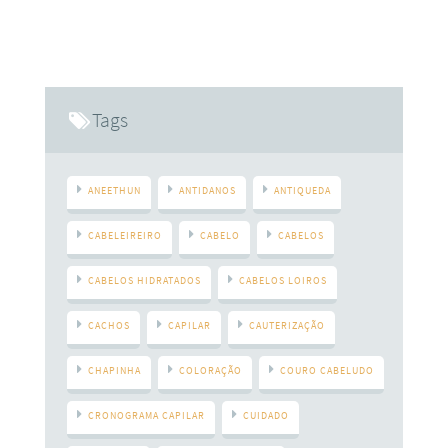
os acessórios são peças fundamentais. Isto porque eles têm
o poder de diversificar um mesmo conjunto de roupas.
Assim, aquele vestidinho que você usou para passar a tarde
do domingo com suas amigas, pode ser
Tags
ANEETHUN
ANTIDANOS
ANTIQUEDA
CABELEIREIRO
CABELO
CABELOS
CABELOS HIDRATADOS
CABELOS LOIROS
CACHOS
CAPILAR
CAUTERIZAÇÃO
CHAPINHA
COLORAÇÃO
COURO CABELUDO
CRONOGRAMA CAPILAR
CUIDADO