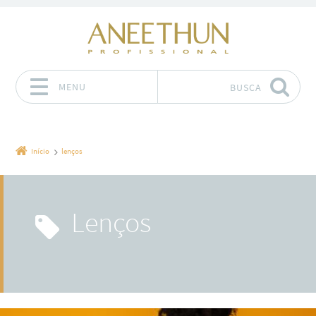
MENU
BUSCA
Pular para o conteúdo
Início
lenços
lenços