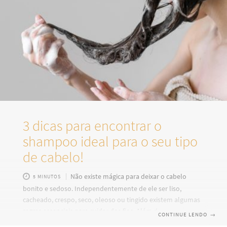
3 dicas para encontrar o
shampoo ideal para o seu tipo
de cabelo!
Não existe mágica para deixar o cabelo
5 MINUTOS
bonito e sedoso. Independentemente de ele ser liso,
cacheado, crespo, seco, oleoso ou tingido existem algumas
regras essenciais para cuidar dos fios. Além de hidratá-lo
CONTINUE LENDO
→
com certa regularidade, repor os nutrientes dos cabelos