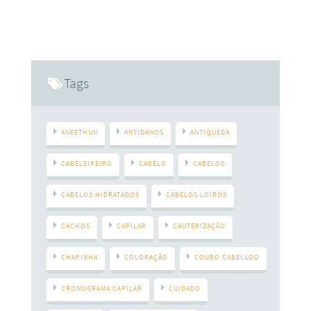
com processos químicos e que sofrem agressões causadas
pela chapinha e o babyliss, saber escolher o shampoo para
o seu tipo de cabelo é imprescindível. E é exatamente sobre
isso que falaremos no post de hoje. Ensinaremos algumas
dicas essenciais para encontrar
Tags
ANEETHUN
ANTIDANOS
ANTIQUEDA
CABELEIREIRO
CABELO
CABELOS
CABELOS HIDRATADOS
CABELOS LOIROS
CACHOS
CAPILAR
CAUTERIZAÇÃO
CHAPINHA
COLORAÇÃO
COURO CABELUDO
CRONOGRAMA CAPILAR
CUIDADO