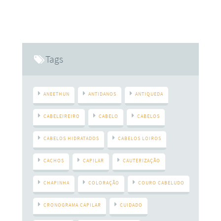
Aneethun Profissional desenvolveu o Aminoplex Revive.
Com exclusiva tecnologia Aminoplex, que além de atuar
junto ao descolorante preservando a integridade dos fios
sem prejudicar o resultado do clareamento, fortalece as
pontes dissulfeto (responsáveis pela força, textura e saúde
Tags
dos
ANEETHUN
ANTIDANOS
ANTIQUEDA
CABELEIREIRO
CABELO
CABELOS
CABELOS HIDRATADOS
CABELOS LOIROS
CACHOS
CAPILAR
CAUTERIZAÇÃO
CHAPINHA
COLORAÇÃO
COURO CABELUDO
CRONOGRAMA CAPILAR
CUIDADO