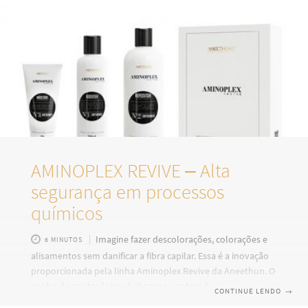
AMINOPLEX REVIVE – Alta
segurança em processos
químicos
Imagine fazer descolorações, colorações e
6 MINUTOS
alisamentos sem danificar a fibra capilar. Essa é a inovação
proporcionada pela linha Aminoplex Revive da Aneethun. O
sonho de muitas loiras é chegar a um tom bem claro, sem
CONTINUE LENDO
→
perder a vitalidade dos cabelos. Pensando nisso, a