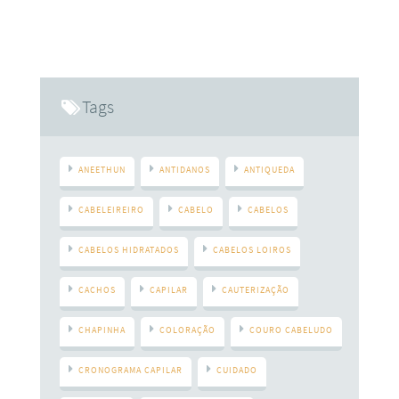
nosso consumo seja menor. No começo da década de 1970,
o mundo entrou em uma sobrecarga ecológica. Isto é,
consumimos, em menos de um ano, todos os recursos
naturais que a Terra poderia prover nesse período, esse
Tags
ANEETHUN
ANTIDANOS
ANTIQUEDA
CABELEIREIRO
CABELO
CABELOS
CABELOS HIDRATADOS
CABELOS LOIROS
CACHOS
CAPILAR
CAUTERIZAÇÃO
CHAPINHA
COLORAÇÃO
COURO CABELUDO
CRONOGRAMA CAPILAR
CUIDADO