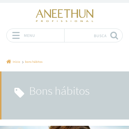
MENU
BUSCA
Pular para o conteúdo
Início
bons hábitos
bons hábitos