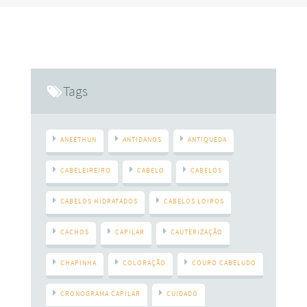
meio ambiente e principalmente com a umidade. Quando
temos danos nas cutículas do fio e uma redução na
quantidade de lipídios, o cabelo não tem condições de reter
a umidade em sua estrutura e acaba ficando com o aspecto
áspero e opaco. Para tratar os cabelos ressecados
devolvendo brilho e
Tags
ANEETHUN
ANTIDANOS
ANTIQUEDA
CABELEIREIRO
CABELO
CABELOS
CABELOS HIDRATADOS
CABELOS LOIROS
CACHOS
CAPILAR
CAUTERIZAÇÃO
CHAPINHA
COLORAÇÃO
COURO CABELUDO
CRONOGRAMA CAPILAR
CUIDADO