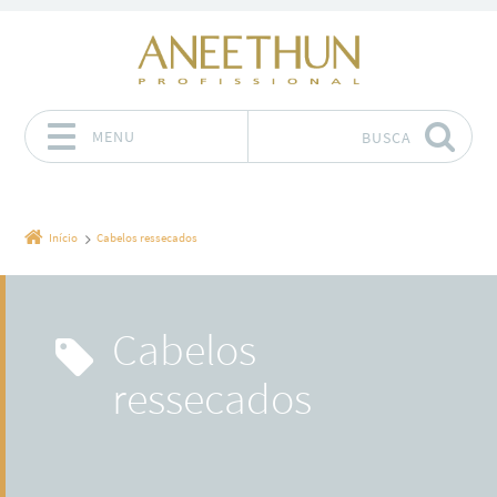
MENU
BUSCA
Pular para o conteúdo
Início
Cabelos ressecados
Cabelos
ressecados