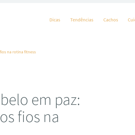
Pular para o conteúdo
Dicas
Tendências
Cachos
Cu
ios na rotina fitness
cabelo em paz:
os fios na