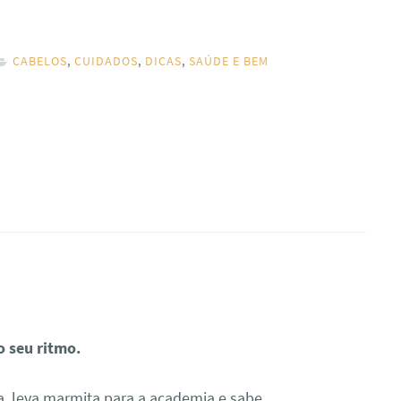
CABELOS
,
CUIDADOS
,
DICAS
,
SAÚDE E BEM
 seu ritmo.
a, leva marmita para a academia e sabe