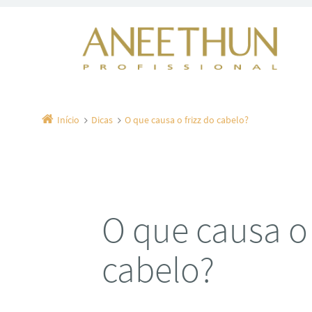
Início
Dicas
O que causa o frizz do cabelo?
O que causa o 
cabelo?