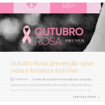
fios. As correções de cor estão entre os serviços mais
delicados da profissão. Elas exigem conhecimento técnico,
análise cuidadosa e, claro, o produto certo para garantir
Outubro Rosa: prevenção salva
vidas e fortalece histórias
O mês de outubro é marcado por uma das
4 MINUTOS
campanhas mais importantes do mundo: o Outubro Rosa,
movimento dedicado à conscientização sobre o câncer de
mama. Mais do que um lembrete no calendário, a
CONTINUE LENDO
→
campanha é um chamado à prevenção, ao autocuidado e