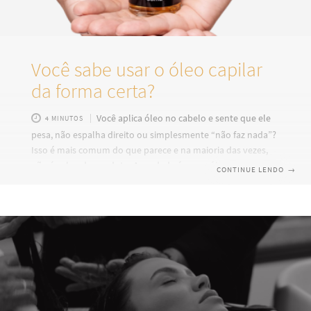
Você sabe usar o óleo capilar
da forma certa?
Você aplica óleo no cabelo e sente que ele
4 MINUTOS
pesa, não espalha direito ou simplesmente “não faz nada”?
Isso é mais comum do que parece e na maioria das vezes,
não é culpa do produto. A verdade é que o óleo capilar é
CONTINUE LENDO
→
um dos finalizadores mais poderosos da sua rotina de
cuidados. Ele sela pontas, combate o frizz, dá brilho
instantâneo e ainda ajuda a nutrir profundamente. Mas
tudo isso só acontece se você usar da forma certa, e
escolher o