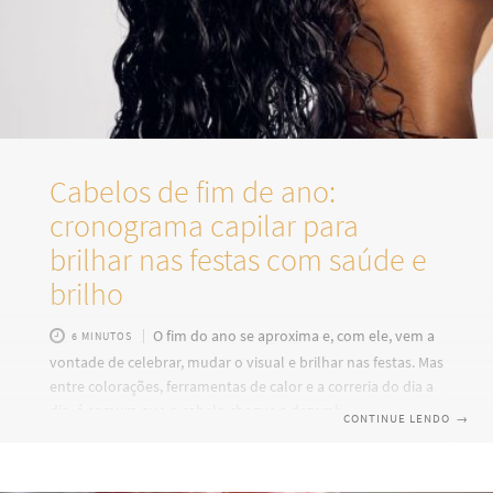
Cabelos de fim de ano:
cronograma capilar para
brilhar nas festas com saúde e
brilho
O fim do ano se aproxima e, com ele, vem a
6 MINUTOS
vontade de celebrar, mudar o visual e brilhar nas festas. Mas
entre colorações, ferramentas de calor e a correria do dia a
dia, é comum que o cabelo chegue a dezembro sem vida,
CONTINUE LENDO
→
ressecado e sem brilho. A boa notícia? Ainda dá tempo de
recuperar a saúde dos fios e conquistar aquele visual
radiante para o Natal e o Ano Novo. O segredo está em