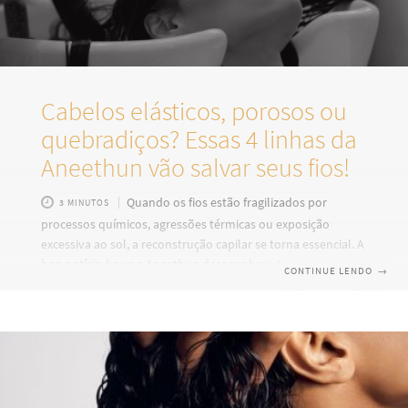
Cabelos elásticos, porosos ou
quebradiços? Essas 4 linhas da
Aneethun vão salvar seus fios!
Quando os fios estão fragilizados por
3 MINUTOS
processos químicos, agressões térmicas ou exposição
excessiva ao sol, a reconstrução capilar se torna essencial. A
boa notícia é que a Aneethun desenvolveu 4 Linhas de
CONTINUE LENDO
→
reconstrução potentes, pensadas para diferentes tipos de
dano, com tecnologias exclusivas e resultados visíveis
desde a primeira aplicação. Se o seu cabelo está pedindo
socorro, chegou a hora de conhecer os tratamentos que
vão transformar a saúde dos seus fios. Conheça as 4 linhas
de reconstrução da Aneethun INSIDE