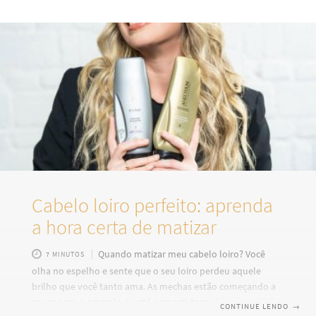
ao apoio às mulheres que enfrentam essa realidade. O
câncer de mama é o tipo que mais afeta mulheres em todo
o mundo, mas quando detectado cedo, as chances de cura
aumentam significativamente. Por isso, falar sobre
prevenção é
Cabelo loiro perfeito: aprenda
a hora certa de matizar
Quando matizar meu cabelo loiro? Você
7 MINUTOS
olha no espelho e sente que o seu loiro perdeu aquele
brilho que você tanto ama. As mechas estão começando a
puxar para o amarelo ou até para um tom alaranjado que
CONTINUE LENDO
→