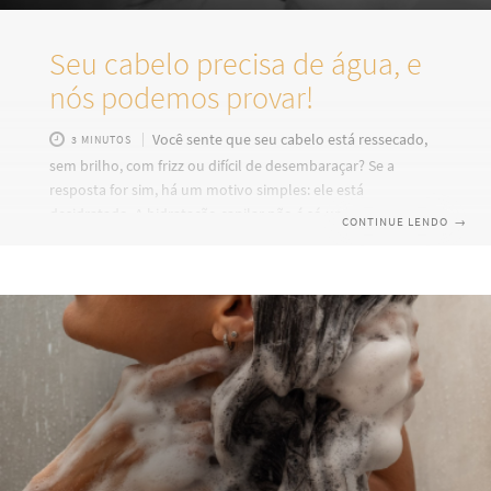
Seu cabelo precisa de água, e
nós podemos provar!
Você sente que seu cabelo está ressecado,
3 MINUTOS
sem brilho, com frizz ou difícil de desembaraçar? Se a
resposta for sim, há um motivo simples: ele está
desidratado. A hidratação capilar não é só um cuidado
CONTINUE LENDO
→
estético, é uma necessidade. Assim como a pele, os fios
também perdem água todos os dias, e quando isso
acontece, eles gritam por socorro. O problema é que muitas
vezes você tenta tratar com óleos, finalizadores ou até
cronogramas mal montados, e nada parece funcionar. Mas a