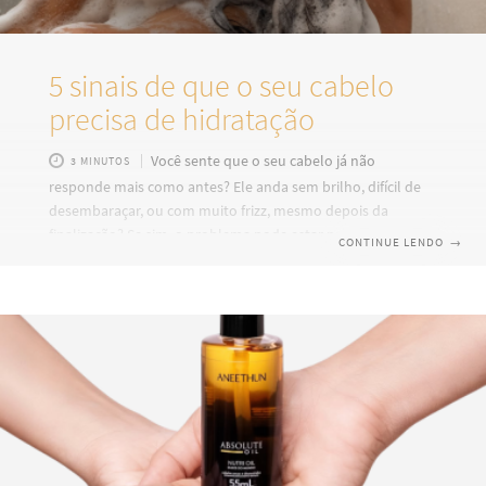
5 sinais de que o seu cabelo
precisa de hidratação
Você sente que o seu cabelo já não
3 MINUTOS
responde mais como antes? Ele anda sem brilho, difícil de
desembaraçar, ou com muito frizz, mesmo depois da
finalização? Se sim, o problema pode estar na falta de
CONTINUE LENDO
→
hidratação. Assim como a pele, o cabelo também perde
água ao longo dos dias. E quando isso acontece, os fios
começam a dar sinais bem claros de que algo está errado. A
textura muda, a aparência muda e a eficácia dos
tratamentos também. Mas como saber