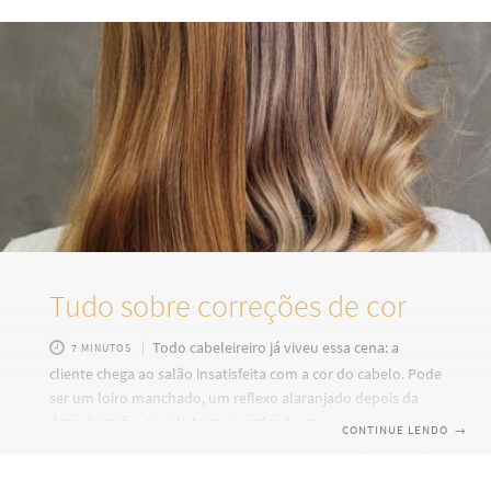
histórias de superação, ações de apoio e iniciativas
inspiradoras que reforçam uma verdade simples: a
prevenção salva vidas. Mas esse compromisso não deve
terminar
Tudo sobre correções de cor
Todo cabeleireiro já viveu essa cena: a
7 MINUTOS
cliente chega ao salão insatisfeita com a cor do cabelo. Pode
ser um loiro manchado, um reflexo alaranjado depois da
descoloração, aquele tom esverdeado causado pelo cloro
CONTINUE LENDO
→
da piscina ou até uma cobertura irregular dos brancos. O
desafio é o mesmo: corrigir a cor sem agredir ainda mais os