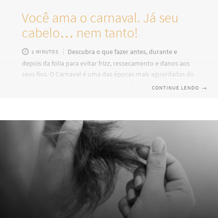
Você ama o carnaval. Já seu
cabelo… nem tanto!
Descubra o que fazer antes, durante e
2 MINUTOS
depois da folia para evitar frizz, ressecamento e danos aos
seus fios. O Carnaval é uma das épocas mais aguardadas do
ano, mas também uma das mais desafiadoras para a saúde
CONTINUE LENDO
→
do cabelo. Sol, suor, poluição, vento, glitter, penteados
presos e até o uso de ferramentas térmicas fazem parte da
rotina de quem aproveita a folia. Se você quer saber como
cuidar do cabelo no Carnaval, evitar frizz excessivo,
ressecamento e aquele aspecto opaco depois