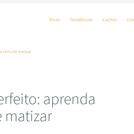
Pular para o conteúdo
Dicas
Tendências
Cachos
Cu
a certa de matizar
erfeito: aprenda
e matizar