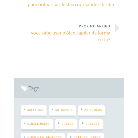
para brilhar nas festas com saúde e brilho
PRÓXIMO ARTIGO
Você sabe usar o óleo capilar da forma
certa?
Tags
ANEETHUN
ANTIDANOS
ANTIQUEDA
CABELEIREIRO
CABELO
CABELOS
CABELOS HIDRATADOS
CABELOS LOIROS