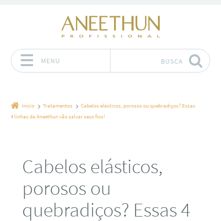
MENU
BUSCA
Pular para o conteúdo
Início
Tratamentos
Cabelos elásticos, porosos ou quebradiços? Essas
4 linhas da Aneethun vão salvar seus fios!
Cabelos elásticos,
porosos ou
quebradiços? Essas 4