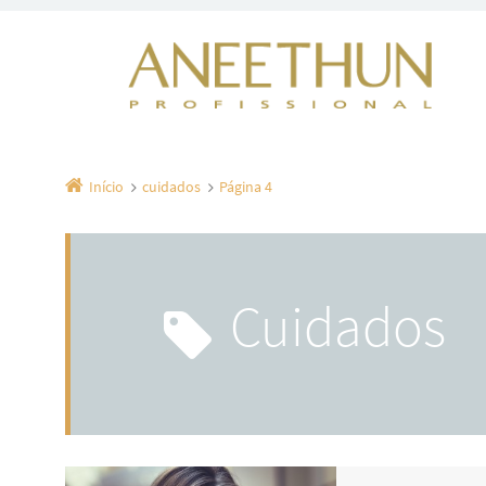
Início
cuidados
Página 4
cuidados