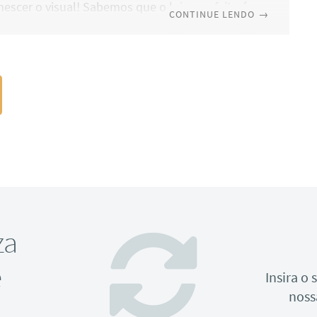
nescer o visual! Sabemos que o loiro perfeito é
CONTINUE LENDO
→
e muitas mulheres, mas que o agressivo
e descoloração pode danificar os fios e
ar esse sonho em um verdadeiro pesadelo. As
dos fios se abrem e o cabelo acaba perdendo
e água, o que o torna ressecado. Mas há
aneiras para contornar
za
e
Insira o
noss