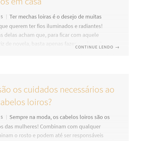
os em casa
Ter mechas loiras é o desejo de muitas
OS
ue querem ter fios iluminados e radiantes!
s delas acham que, para ficar com aquele
riz de novela, basta apenas fazer a coloração
CONTINUE LENDO
→
 pronto… É aí que você se engana! Para
 mechas com cores sempre vivas e os cabelos
é preciso tanto ter um acompanhamento de
ais especializados, quanto seguir uma lista de
são os cuidados necessários ao
em casa. Quer descobrir como alguns cuidados
podem fazer
cabelos loiros?
Sempre na moda, os cabelos loiros são os
OS
os das mulheres! Combinam com qualquer
uminam o rosto e podem até ser responsáveis