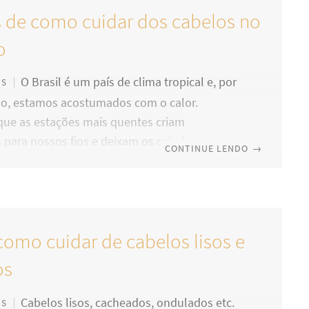
s de como cuidar dos cabelos no
o
O Brasil é um país de clima tropical e, por
OS
o, estamos acostumados com o calor.
ue as estações mais quentes criam
para nossos fios e deixam os cabelos
CONTINUE LENDO
→
s, quebradiços e sujos, mas o inverno também
grande amigo da nossa beleza. Na verdade,
ta gente não perceba, os dias mais frios
dem ser grandes inimigos de belas madeixas.
como cuidar de cabelos lisos e
as baixas são bastante nocivas e grandes
a desidratação da pele como um todo
os
Cabelos lisos, cacheados, ondulados etc.
OS