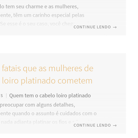
lo tem seu charme e as mulheres,
ente, têm um carinho especial pelas
Se esse é o seu caso, você chegou ao lugar
CONTINUE LENDO
→
ost de hoje é dedicado ao cabelo liso ou
vamos falar de cuidados especiais que você
ara sempre mantê-los bonitos e saudáveis.
s dicas você poderá hoje mesmo tomar as
s fatais que as mulheres de
as corretas e mais eficazes contra aquelas
las ou fios indisciplinados que tanto lhe
 loiro platinado cometem
m.
Quem tem o cabelo loiro platinado
OS
 preocupar com alguns detalhes,
mente quando o assunto é cuidados com o
 nada adianta platinar os fios e não cuidar
CONTINUE LENDO
→
nal de contas, quando usamos qualquer tipo de