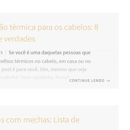
ímico nas madeixas, é necessário dar a elas
o maior. Infelizmente, muitas mulheres ainda
ros fatais com os cabelos platinados. Veja
ão térmica para os cabelos: 8
s são eles para que você nunca faça isso ou,
deixe esses hábitos de lado.
e verdades
Se você é uma daquelas pessoas que
OS
arelhos térmicos no cabelo, em casa ou no
e post é para você. Sim, mesmo que seja
cadinha” bem rapidinha. Acredite: a proteção
CONTINUE LENDO
→
uma ferramenta inigualável para a saúde dos
 Mas, se você não está muito familiarizada com
to e ao tentar pesquisar na internet para
em sua rotina, ficou meio perdida com tantas
s com mechas: Lista de
icas, não se preocupe: listamos alguns mitos
 verdades