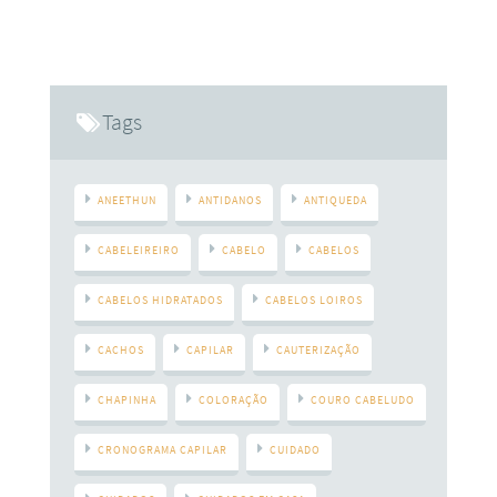
temos danos nas cutículas do fio e uma redução na
quantidade de lipídios, o cabelo não tem condições de reter
a umidade em sua estrutura e acaba ficando com o aspecto
áspero e opaco. Para tratar os cabelos ressecados
devolvendo brilho e
Tags
ANEETHUN
ANTIDANOS
ANTIQUEDA
CABELEIREIRO
CABELO
CABELOS
CABELOS HIDRATADOS
CABELOS LOIROS
CACHOS
CAPILAR
CAUTERIZAÇÃO
CHAPINHA
COLORAÇÃO
COURO CABELUDO
CRONOGRAMA CAPILAR
CUIDADO