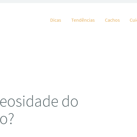
Pular para o conteúdo
Dicas
Tendências
Cachos
Cu
leosidade do
do?