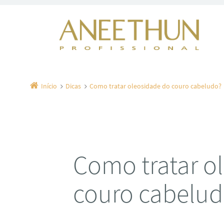
Início
Dicas
Como tratar oleosidade do couro cabeludo?
Como tratar o
couro cabelu