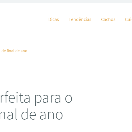
Pular para o conteúdo
Dicas
Tendências
Cachos
Cu
o de final de ano
rfeita para o
inal de ano