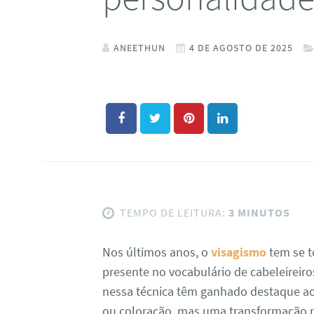
ANEETHUN
4 DE AGOSTO DE 2025
TEMPO DE LEITURA:
3 MINUTOS
Nos últimos anos, o
visagismo
tem se 
presente no vocabulário de cabeleireiros 
nessa técnica têm ganhado destaque ao 
ou coloração, mas uma transformação n