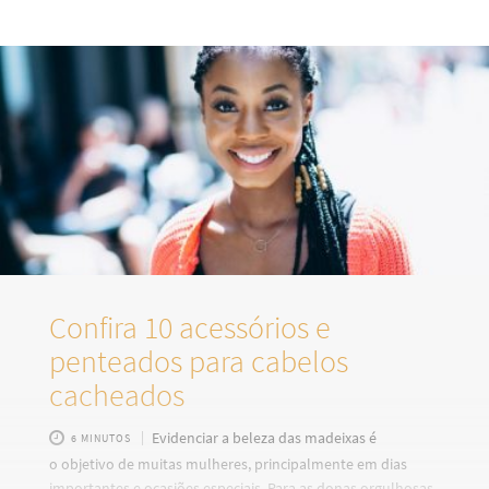
muitas vezes, uma mesma pessoa pode perceber que tem
texturas e formatos diferentes dependendo da região da
cabeça (nuca, lateral…). Saber mais sobre as curvas que
dominam sua cabeça é fundamental para definir os
tratamentos que vão realmente deixá-las saudáveis
Confira 10 acessórios e
penteados para cabelos
cacheados
Evidenciar a beleza das madeixas é
6 MINUTOS
o objetivo de muitas mulheres, principalmente em dias
importantes e ocasiões especiais. Para as donas orgulhosas