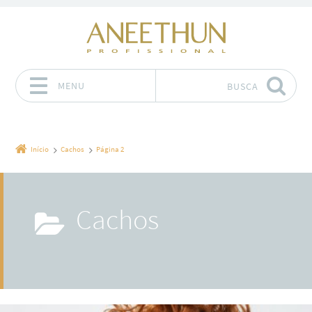
MENU
BUSCA
Pular para o conteúdo
Início
Cachos
Página 2
Cachos