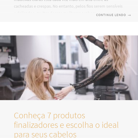
cacheadas e crespas. No entanto, pelos fios serem sensíveis
e delicados, muitas dessas mulheres acabam danificando,
CONTINUE LENDO
→
de forma permanente, os cachos. Hoje falaremos sobre
como descolorir cabelos crespos e cacheados com
segurança e como manter a saúde e a definição dos cachos
coloridos. Saúde do fio É imprescindível que o cabelo esteja
com a saúde em dia antes de qualquer procedimento
químico (coloração, relaxamento, alisamento).
Conheça 7 produtos
finalizadores e escolha o ideal
para seus cabelos