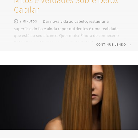
Capilar
Dar nova vida ao cabelo, restaurar a
8 MINUTOS
superfície do fio e ainda repor nutrientes é uma realidade
que está ao seu alcance. Quer mais? É hora de conhecer o
Detox Capilar. Na mesma pegada da dieta desintoxicante, o
CONTINUE LENDO
→
mais novo procedimento retira tudo o que está
sobrecarregando a beleza do seu cabelo. E aí inclui resíduos
de poluição, cloro da piscina, metais presentes na água do
chuveiro, produtos cosméticos e suor que se acumularam
tanto no fio quanto no couro cabeludo. “Afinal,