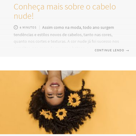
Conheça mais sobre o cabelo
nude!
Assim como na moda, todo ano surgem
6 MINUTOS
tendências e estilos novos de cabelos, tanto nas cores,
quanto nos cortes e texturas. A cor nude já foi sucesso nos
esmaltes, nas cores de roupas e batons, e agora foi alçada
CONTINUE LENDO
→
ao posto de coloração do momento para os fios! Se você
ainda não ouviu falar em cabelo nude e está muito curiosa
querendo descobrir que tendência é essa, que está fazendo
a cabeça das famosas de Hollywood, continue a leitura
deste post! Cabelo