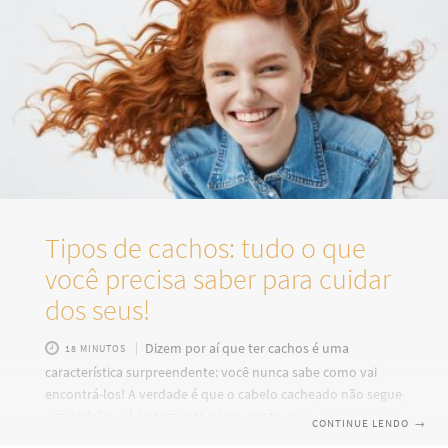
Tipos de cachos: tudo o que
você precisa saber para cuidar
dos seus!
Dizem por aí que ter cachos é uma
18 MINUTOS
característica surpreendente: você nunca sabe como vai
encontrá-los! A verdade é que o cabelo cacheado não segue
um padrão, e é justamente nesse ponto que mora toda sua
CONTINUE LENDO
→
beleza e personalidade. Existem vários tipos de cachos e,