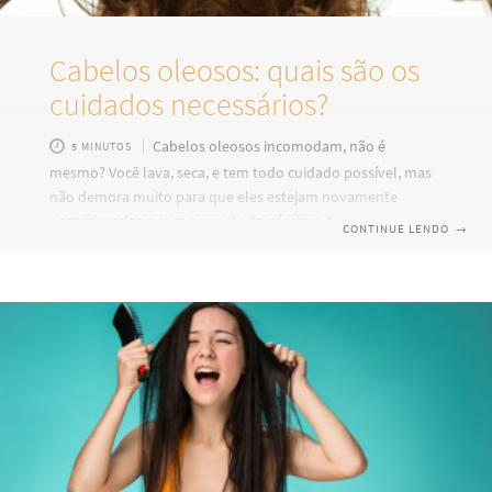
Cabelos oleosos: quais são os
cuidados necessários?
Cabelos oleosos incomodam, não é
5 MINUTOS
mesmo? Você lava, seca, e tem todo cuidado possível, mas
não demora muito para que eles estejam novamente
engordurados e com a aparência péssima. No entanto,
CONTINUE LENDO
→
tenha calma! Apesar de parecer terrível, o sebo produzido
pelo couro cabeludo não faz mal — o que prejudica é o seu
excesso. Por isso, é bom aprender a tomar os cuidados
necessários. Então, se você quer exibir fios impecáveis, mas
está sempre lutando contra aquela aparência que “cabelo
sujo” que