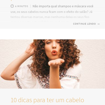
Não importa qual shampoo e máscara você
6 MINUTOS
use, os seus cabelos nunca ficam com o efeito do salão? Já
tentou diversas marcas, mas nenhuma deixa os seus fios
com o aspecto natural? Talvez você precise recorrer
CONTINUE LENDO
→
aos produtos finalizadores de cabelo. Eles são usados após
o processo de lavagem, não precisam de enxague e servem
para ressaltar as características naturais das suas madeixas.
Continue a leitura e descubra como escolher o finalizador
ideal para o seu tipo de cabelo, quais são os benefícios de
10 dicas para ter um cabelo