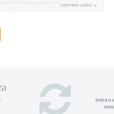
 tipos de cabelos, separamos dicas para cada
CONTINUE LENDO
→
 indicando produtos e recomendações
s. Acompanhe! Hidratação, nutrição e
ão Antes de partirmos para as especificidades
belo, é necessário saber bem a base do
 capilar. Ela é composta por três etapas:
: que busca repor a água nos fios; nutrição:
ocupa com a reposição de lipídios;
za
e
Insira o
noss