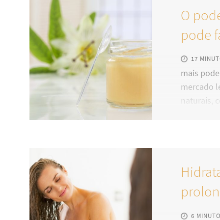
O pode
pode f
17 MINU
mais pode
mercado l
naturais, 
não fazem
consumo, 
manutenção
geleia rea
Hidrat
destacado
nutrientes
prolon
revitaliza
6 MINUT