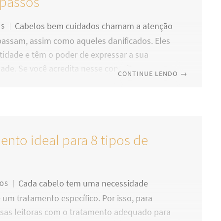
passos
Cabelos bem cuidados chamam a atenção
OS
assam, assim como aqueles danificados. Eles
tidade e têm o poder de expressar a sua
ade. Se você acredita nesse conceito,
CONTINUE LENDO
→
ente cuida muito bem de suas madeixas, mas
stá fazendo tudo da maneira correta para
em perfeito estado? Neste post, daremos
icas necessárias para ter cabelos lindos e
ento ideal para 8 tipos de
 Confira! Não fuja do corte Se você deseja
mpridos e está evitando a todo custo cortar
Cada cabelo tem uma necessidade
TOS
e um tratamento específico. Por isso, para
sas leitoras com o tratamento adequado para