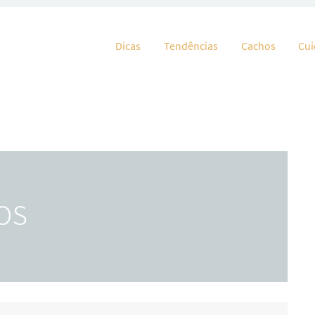
Pular para o conteúdo
Dicas
Tendências
Cachos
Cu
os