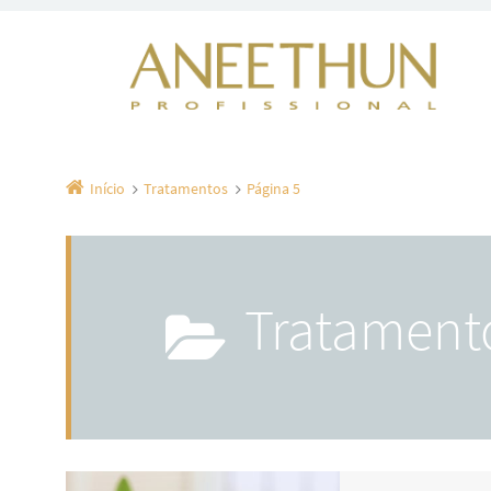
Início
Tratamentos
Página 5
Tratament