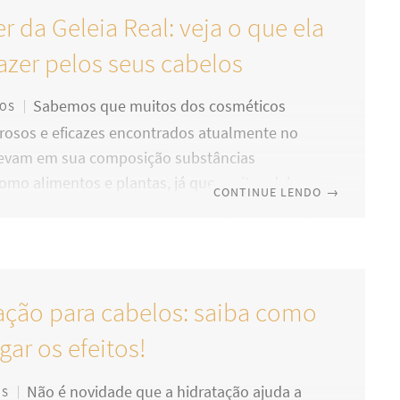
r da Geleia Real: veja o que ela
azer pelos seus cabelos
Sabemos que muitos dos cosméticos
TOS
rosos e eficazes encontrados atualmente no
evam em sua composição substâncias
como alimentos e plantas, já que muitos deles
CONTINUE LENDO
→
 bem apenas para o organismo através de seu
mas podem ser altamente recomendados na
 e no tratamento da pele e dos cabelos. A
l é uma dessas substâncias, que tem se
ação para cabelos: saiba como
 por conter uma combinação excepcional de
 e elementos essenciais para a saúde e para a
gar os efeitos!
ção dos
Não é novidade que a hidratação ajuda a
OS