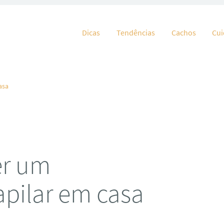
Pular para o conteúdo
Dicas
Tendências
Cachos
Cu
asa
er um
pilar em casa