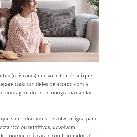
utos (máscaras) que você tem (e sei que
e separe cada um deles de acordo com a
 a montagem do seu cronograma capilar
 que são hidratantes, devolvem água para
mectantes ou nutritivos, devolvem
 fio, porque máscara e condicionador só