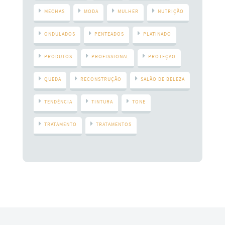
MECHAS
MODA
MULHER
NUTRIÇÃO
ONDULADOS
PENTEADOS
PLATINADO
PRODUTOS
PROFISSIONAL
PROTEÇAO
QUEDA
RECONSTRUÇÃO
SALÃO DE BELEZA
TENDÊNCIA
TINTURA
TONE
TRATAMENTO
TRATAMENTOS