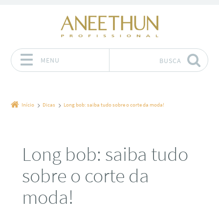
MENU
BUSCA
Pular para o conteúdo
Início
Dicas
Long bob: saiba tudo sobre o corte da moda!
Long bob: saiba tudo
sobre o corte da
moda!