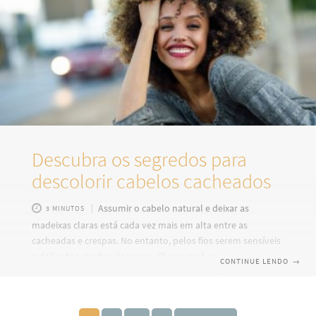
saiba como funciona o processo! Saiba e entenda
Descubra os segredos para
descolorir cabelos cacheados
Assumir o cabelo natural e deixar as
3 MINUTOS
madeixas claras está cada vez mais em alta entre as
cacheadas e crespas. No entanto, pelos fios serem sensíveis
e delicados, muitas dessas mulheres acabam danificando,
CONTINUE LENDO
→
de forma permanente, os cachos. Hoje falaremos sobre
como descolorir cabelos crespos e cacheados com
segurança e como manter a saúde e a definição dos cachos