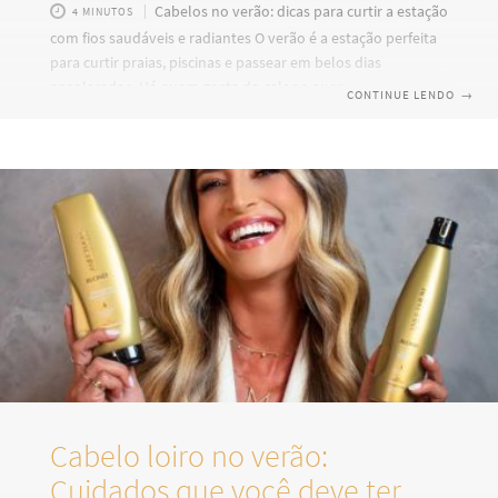
Cabelos no verão: dicas para curtir a estação
4 MINUTOS
com fios saudáveis e radiantes O verão é a estação perfeita
para curtir praias, piscinas e passear em belos dias
ensolarados. Há quem goste do calor e quem não é tão fã
CONTINUE LENDO
→
assim, mas a verdade é que essa época do ano pode trazer
alguns possíveis danos aos seus cabelos. Água salgada,
cloro, vento, calor, suor e a intensificação dos raios solares
são fatores que podem prejudicar a vitalidade dos fios.
Porém, todos esses
Cabelo loiro no verão:
Cuidados que você deve ter