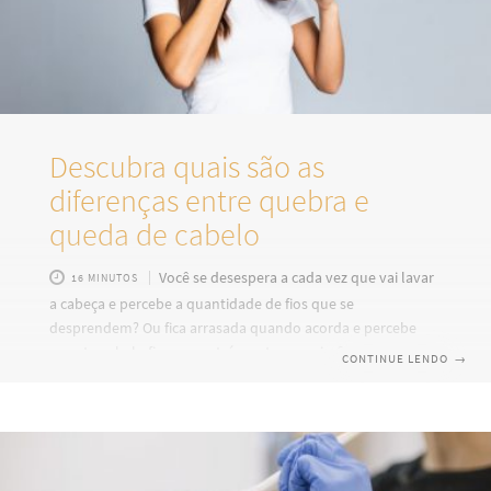
Descubra quais são as
diferenças entre quebra e
queda de cabelo
Você se desespera a cada vez que vai lavar
16 MINUTOS
a cabeça e percebe a quantidade de fios que se
desprendem? Ou fica arrasada quando acorda e percebe
quanto cabelo ficou para trás no travesseiro?
CONTINUE LENDO
→
Provavelmente, a primeira reação é achar que suas
madeixas estão caindo, não é? Mas há uma grande
possibilidade de ser apenas quebra de fios. E cada caso vai
demandar um cuidado diferente e especial. Esse artigo vai
diferenciar quebra e queda de cabelo e te ensinar a lidar