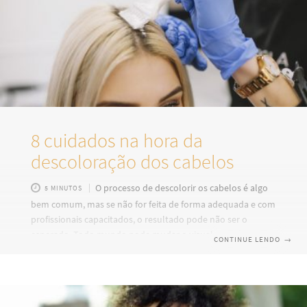
com
8 cuidados na hora da
descoloração dos cabelos
O processo de descolorir os cabelos é algo
5 MINUTOS
bem comum, mas se não for feita de forma adequada e com
profissionais capacitados, o resultado pode não ser o
esperado. Todo mundo pode mudar o visual, mas é
CONTINUE LENDO
→
importante tomar alguns cuidados para manter a beleza e a
saúde dos fios. Há algumas técnicas que podem ser
aplicadas antes e depois do procedimento. Conheça, neste
post, 8 cuidados na hora da descoloração dos cabelos e