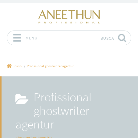
MENU
BUSCA
Pular para o conteúdo
Início
Profissional ghostwriter agentur
Profissional
ghostwriter
agentur
ghostwriter agentur