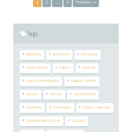
Paginação de posts
coloridos. Saúde do fio É imprescindível que o cabelo esteja
1
2
…
4
Próximo →
com a saúde em dia antes de qualquer procedimento
químico (coloração, relaxamento, alisamento).
Tags
ANEETHUN
ANTIDANOS
ANTIQUEDA
CABELEIREIRO
CABELO
CABELOS
CABELOS HIDRATADOS
CABELOS LOIROS
CACHOS
CAPILAR
CAUTERIZAÇÃO
CHAPINHA
COLORAÇÃO
COURO CABELUDO
CRONOGRAMA CAPILAR
CUIDADO