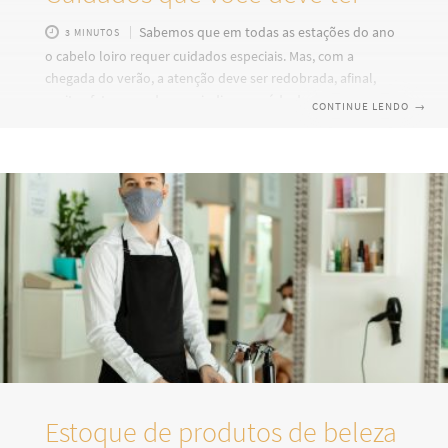
Sabemos que em todas as estações do ano
3 MINUTOS
o cabelo loiro requer cuidados especiais. Mas, com a
chegada do verão, a atenção deve ser redobrada, afinal,
muitos fatores podem prejudicar a saúde dos fios. O mar, o
CONTINUE LENDO
→
vento, o suor, a piscina, o sal, a areia, o cloro e a maior
incidência de raios solares podem ressecar as madeixas
loiras, além de deixá-las com frizz, pontas duplas, opacas e
até mesmo esverdeadas. Investir em produtos de qualidade
faz toda diferença nos cuidados
Estoque de produtos de beleza