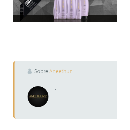
Sobre
Aneethun
.